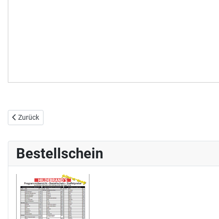
Vorheriger Beitrag: Mailand
Zurück
Bestellschein